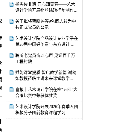
新
，
指尖传非遗 匠心润青春——艺术
艺
设计学院开展掐丝珐琅杯垫制作...
、
｜
艺
深
关于拟将曹晓婷等9名同志转为中
术
共正式党员的公示
设
作
计
艺术设计学院产品设计专业学子在
学
第20届中国好创意与东方设计 ...
建
院
广
聆听老党员奋斗心声 见证百千万
2026
工程村貌
届
全
毕
计
赋能课堂提质 智启教学新篇 谢幼
业
如教授莅临主讲未来课堂教学...
领
设
计
规
喜报｜艺术设计学院在校“五四”大
作
合唱比赛中荣获优胜奖
一
品
展
，
艺术设计学院开展2026年春季入团
暨
积极分子团前教育课程学习
采
计
风...
项