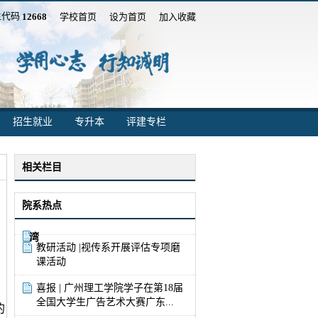
生代码
学校首页
设为首页
加入收藏
12668
招生就业
专升本
评建专栏
相关栏目
院系热点
湾
教研活动 |视传系开展评估专项磨
生
课活动
万
象,
喜报 | 广州理工学院学子在第18届
智
全国大学生广告艺术大赛广东...
的
造